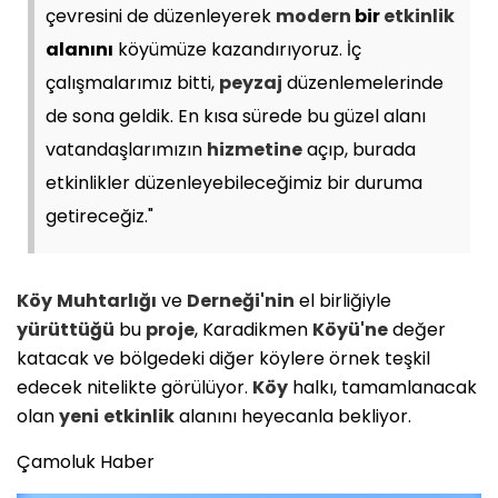
çevresini de düzenleyerek
modern
bir
etkinlik
alanını
köyümüze kazandırıyoruz. İç
çalışmalarımız bitti,
peyzaj
düzenlemelerinde
de sona geldik. En kısa sürede bu güzel alanı
vatandaşlarımızın
hizmetine
açıp, burada
etkinlikler düzenleyebileceğimiz bir duruma
getireceğiz."
Köy
Muhtarlığı
ve
Derneği'nin
el birliğiyle
yürüttüğü
bu
proje
, Karadikmen
Köyü'ne
değer
katacak ve bölgedeki diğer köylere örnek teşkil
edecek nitelikte görülüyor.
Köy
halkı, tamamlanacak
olan
yeni
etkinlik
alanını heyecanla bekliyor.
Çamoluk Haber