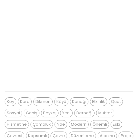
Köy
Kara
Dikmen
Köyü
Konağı
Etkinlik
Quot
Sosyal
Geniş
Peyzaj
Yeni
Derneği
Muhtar
Hizmetine
Çamoluk
Nde
Modern
Önemli
Eski
Çevresi
Kapsamlı
Çevre
Düzenleme
Alanına
Proje