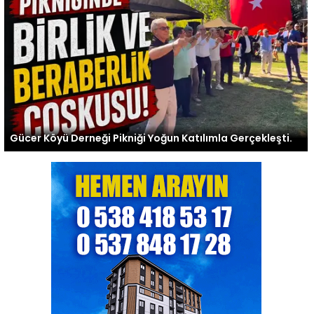
Gücer Köyü Derneği Pikniği Yoğun Katılımla Gerçekleşti.