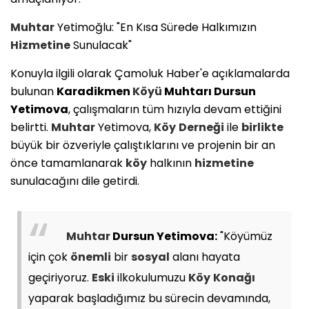
Muhtar
Yetimoğlu: "En Kısa Sürede Halkımızın
Hizmetine
Sunulacak"
Konuyla ilgili olarak Çamoluk Haber'e açıklamalarda
bulunan
Karadikmen
Köyü
Muhtarı Dursun
Yetimova
, çalışmaların tüm hızıyla devam ettiğini
belirtti.
Muhtar
Yetimova,
Köy
Derneği
ile
birlikte
büyük bir özveriyle çalıştıklarını ve projenin bir an
önce tamamlanarak
köy
halkının
hizmetine
sunulacağını dile getirdi.
Muhtar
Dursun Yetimova:
"Köyümüz
için çok
önemli
bir
sosyal
alanı hayata
geçiriyoruz.
Eski
ilkokulumuzu
Köy
Konağı
yaparak başladığımız bu sürecin devamında,