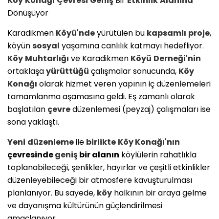
Köy
Konağı
Çevresi
Geniş
Bir
Etkinlik
Alanına
Dönüşüyor
Karadikmen
Köyü'nde
yürütülen bu
kapsamlı
proje
,
köyün
sosyal
yaşamına canlılık katmayı hedefliyor.
Köy
Muhtarlığı
ve Karadikmen
Köyü
Derneği'nin
ortaklaşa
yürüttüğü
çalışmalar sonucunda,
Köy
Konağı
olarak hizmet veren yapının iç düzenlemeleri
tamamlanma aşamasına geldi. Eş zamanlı olarak
başlatılan
çevre
düzenlemesi (peyzaj) çalışmaları ise
sona yaklaştı.
Yeni
düzenleme
ile
birlikte
Köy
Konağı'nın
çevresinde
geniş
bir alanın
köylülerin rahatlıkla
toplanabileceği, şenlikler, hayırlar ve çeşitli etkinlikler
düzenleyebileceği bir atmosfere kavuşturulması
planlanıyor. Bu sayede,
köy
halkının bir araya gelme
ve dayanışma kültürünün güçlendirilmesi
amaçlanıyor.