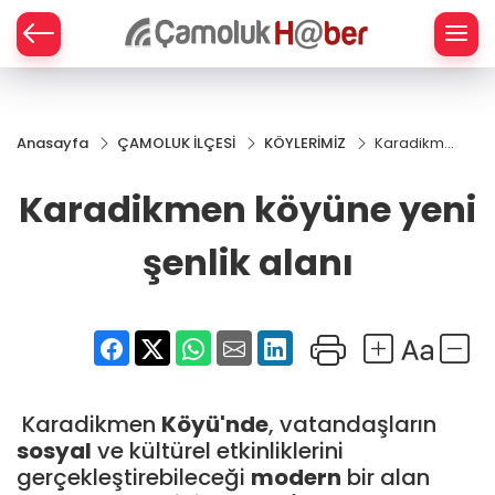
Z
Anasayfa
ÇAMOLUK İLÇESİ
KÖYLERİMİZ
Karadikmen
köyüne yeni
şenlik alanı
Karadikmen köyüne yeni
şenlik alanı
Karadikmen
Köyü'nde
, vatandaşların
sosyal
ve kültürel etkinliklerini
gerçekleştirebileceği
modern
bir alan