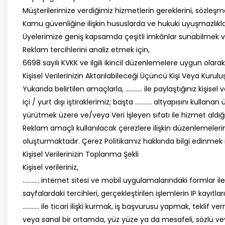
Müşterilerimize verdiğimiz hizmetlerin gereklerini, sözleşm
Kamu güvenliğine ilişkin hususlarda ve hukuki uyuşmazlıklar
Üyelerimize geniş kapsamda çeşitli imkânlar sunabilmek v
Reklam tercihlerini analiz etmek için,
6698 sayılı KVKK ve ilgili ikincil düzenlemelere uygun olarak
Kişisel Verilerinizin Aktarılabileceği Üçüncü Kişi Veya Kurul
Yukarıda belirtilen amaçlarla, ……….. ile paylaştığınız kişisel
içi / yurt dışı iştiraklerimiz; başta ……….. altyapısını kullana
yürütmek üzere ve/veya Veri İşleyen sıfatı ile hizmet aldığımız
Reklam amaçlı kullanılacak çerezlere ilişkin düzenlemelerimiz
oluşturmaktadır. Çerez Politikamız hakkında bilgi edinmek iç
Kişisel Verilerinizin Toplanma Şekli
Kişisel verileriniz,
……….. internet sitesi ve mobil uygulamalarındaki formlar ile ad
sayfalardaki tercihleri, gerçekleştirilen işlemlerin IP kayıtl
……….. ile ticari ilişki kurmak, iş başvurusu yapmak, teklif ver
veya sanal bir ortamda, yüz yüze ya da mesafeli, sözlü ve