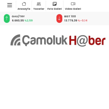
Anasayfa
Yazarlar
Foto Galeri
Video Galeri
BIST 100
USD
13.779,39
%-0,14
47,6787
%0,18