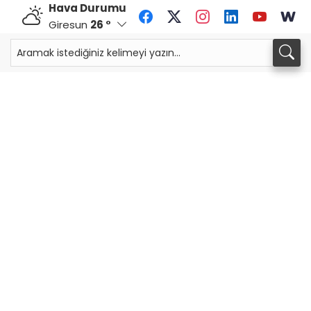
Hava Durumu
Giresun
26 °
CHF
CAD
59,0083
%0,82
34,1883
%0,73