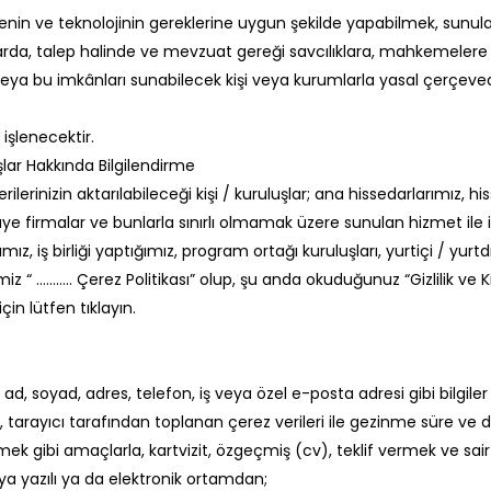
enin ve teknolojinin gereklerine uygun şekilde yapabilmek, sunulan
da, talep halinde ve mevzuat gereği savcılıklara, mahkemelere ve 
eya bu imkânları sunabilecek kişi veya kurumlarla yasal çerçeve
 işlenecektir.
uşlar Hakkında Bilgilendirme
 verilerinizin aktarılabileceği kişi / kuruluşlar; ana hissedarlarımız
n üye firmalar ve bunlarla sınırlı olmamak üzere sunulan hizmet ile il
, iş birliği yaptığımız, program ortağı kuruluşları, yurtiçi / yurtdışı
 “ ……….. Çerez Politikası” olup, şu anda okuduğunuz “Gizlilik ve Kiş
in lütfen tıklayın.
, soyad, adres, telefon, iş veya özel e-posta adresi gibi bilgiler ile
arı, tarayıcı tarafından toplanan çerez verileri ile gezinme süre ve d
mek gibi amaçlarla, kartvizit, özgeçmiş (cv), teklif vermek ve sair yol
ya yazılı ya da elektronik ortamdan;