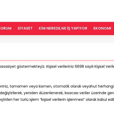
IYORUM
SİYASET
KİM NEREDE,NE İŞ YAPIYOR
EKONOMİ
hassasiyet göstermekteyiz. Kişisel verileriniz 6698 sayılı Kişisel 
verileriniz, tamamen veya kısmen, otomatik olarak veyahut herhangi
değiştirilerek, yeniden düzenlenerek, kısacası veriler üzerinde ger
irilen her türlü işlem “kişisel verilerin işlenmesi” olarak kabul ed