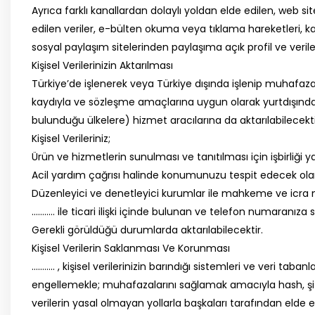
Ayrıca farklı kanallardan dolaylı yoldan elde edilen, web 
edilen veriler, e-bülten okuma veya tıklama hareketleri, k
sosyal paylaşım sitelerinden paylaşıma açık profil ve veri
Kişisel Verilerinizin Aktarılması
Türkiye’de işlenerek veya Türkiye dışında işlenip muhafaza
kaydıyla ve sözleşme amaçlarına uygun olarak yurtdışında b
bulunduğu ülkelere) hizmet aracılarına da aktarılabilecekti
Kişisel Verileriniz;
Ürün ve hizmetlerin sunulması ve tanıtılması için işbirliği 
Acil yardım çağrısı halinde konumunuzu tespit edecek olan 
Düzenleyici ve denetleyici kurumlar ile mahkeme ve icra müd
……….. ile ticari ilişki içinde bulunan ve telefon numaranıza sa
Gerekli görüldüğü durumlarda aktarılabilecektir.
Kişisel Verilerin Saklanması Ve Korunması
……….. , kişisel verilerinizin barındığı sistemleri ve veri taban
engellemekle; muhafazalarını sağlamak amacıyla hash, şifrel
verilerin yasal olmayan yollarla başkaları tarafından elde