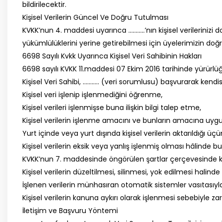
bildirilecektir.
Kişisel Verilerin Güncel Ve Doğru Tutulması
KVKK’nun 4. maddesi uyarınca ………..’nın kişisel verilerin
yükümlülüklerini yerine getirebilmesi için üyelerimizin d
6698 Sayılı Kvkk Uyarınca Kişisel Veri Sahibinin Hakları
6698 sayılı KVKK 11.maddesi 07 Ekim 2016 tarihinde yürürlüğe 
Kişisel Veri Sahibi, ……….. (veri sorumlusu) başvurarak kendisiyl
Kişisel veri işlenip işlenmediğini öğrenme,
Kişisel verileri işlenmişse buna ilişkin bilgi talep etme,
Kişisel verilerin işlenme amacını ve bunların amacına uygu
Yurt içinde veya yurt dışında kişisel verilerin aktarıldığı üçü
Kişisel verilerin eksik veya yanlış işlenmiş olması hâlinde b
KVKK’nun 7. maddesinde öngörülen şartlar çerçevesinde kişi
Kişisel verilerin düzeltilmesi, silinmesi, yok edilmesi halinde 
İşlenen verilerin münhasıran otomatik sistemler vasıtasıyla
Kişisel verilerin kanuna aykırı olarak işlenmesi sebebiyle z
İletişim ve Başvuru Yöntemi