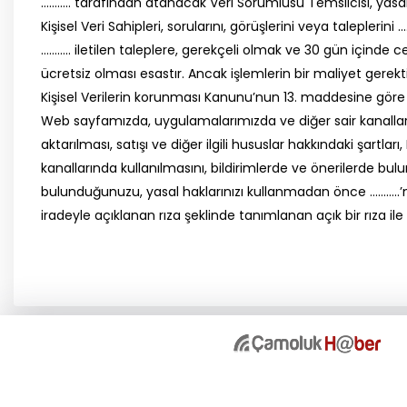
……….. tarafından atanacak Veri Sorumlusu Temsilcisi, yasal
Kişisel Veri Sahipleri, sorularını, görüşlerini veya taleplerini
……….. iletilen taleplere, gerekçeli olmak ve 30 gün içinde ce
ücretsiz olması esastır. Ancak işlemlerin bir maliyet gerekt
Kişisel Verilerin korunması Kanunu’nun 13. maddesine göre b
Web sayfamızda, uygulamalarımızda ve diğer sair kanallarımız
aktarılması, satışı ve diğer ilgili hususlar hakkındaki şart
kanallarında kullanılmasını, bildirimlerde ve önerilerde bul
bulunduğunuzu, yasal haklarınızı kullanmadan önce ………..’nı
iradeyle açıklanan rıza şeklinde tanımlanan açık bir rıza il