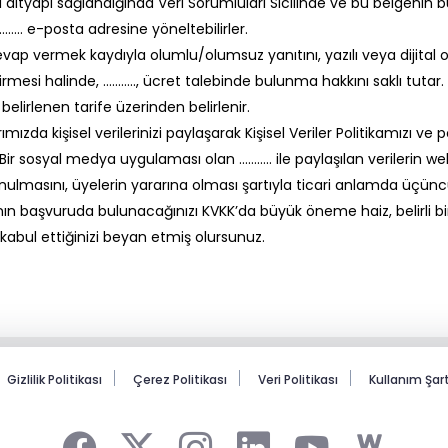
 altyapı sağlandığında Veri Sorumluları Sicilinde ve bu belgenin b
 ……….. e-posta adresine yöneltebilirler.
vap vermek kaydıyla olumlu/olumsuz yanıtını, yazılı veya dijital or
irmesi halinde, ……….., ücret talebinde bulunma hakkını saklı tutar. 
elirlenen tarife üzerinden belirlenir.
da kişisel verilerinizi paylaşarak Kişisel Veriler Politikamızı ve 
ları, Bir sosyal medya uygulaması olan ……….. ile paylaşılan verile
unulmasını, üyelerin yararına olması şartıyla ticari anlamda üçüncü
n başvuruda bulunacağınızı KVKK’da büyük öneme haiz, belirli bir
e kabul ettiğinizi beyan etmiş olursunuz.
Gizlilik Politikası
Çerez Politikası
Veri Politikası
Kullanım Şa