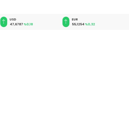
EUR
GBP
55,1254
%0,32
64,3468
%0,38