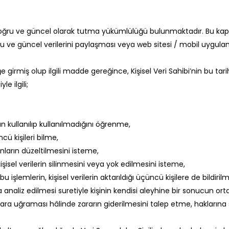
izi doğru ve güncel olarak tutma yükümlülüğü bulunmaktadır. Bu 
oğru ve güncel verilerini paylaşması veya web sitesi / mobil uyg
girmiş olup ilgili madde gereğince, Kişisel Veri Sahibi’nin bu tarih
e ilgili;
n kullanılıp kullanılmadığını öğrenme,
ncü kişileri bilme,
unların düzeltilmesini isteme,
sel verilerin silinmesini veya yok edilmesini isteme,
bu işlemlerin, kişisel verilerin aktarıldığı üçüncü kişilere de bildiri
 analiz edilmesi suretiyle kişinin kendisi aleyhine bir sonucun or
arara uğraması hâlinde zararın giderilmesini talep etme, haklarına s