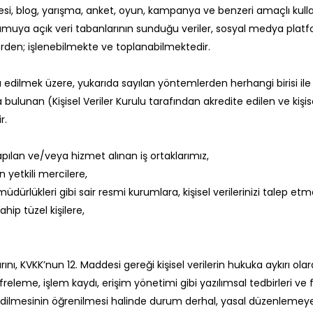
sitesi, blog, yarışma, anket, oyun, kampanya ve benzeri amaçlı ku
amuya açık veri tabanlarının sunduğu veriler, sosyal medya platf
lerden; işlenebilmekte ve toplanabilmektedir.
 edilmek üzere, yukarıda sayılan yöntemlerden herhangi birisi ile
ulunan (Kişisel Veriler Kurulu tarafından akredite edilen ve kişi
r.
yapılan ve/veya hizmet alınan iş ortaklarımız,
yetkili mercilere,
ürlükleri gibi sair resmi kurumlara, kişisel verilerinizi talep et
hip tüzel kişilere,
larını, KVKK’nun 12. Maddesi gereği kişisel verilerin hukuka aykırı ola
eme, işlem kaydı, erişim yönetimi gibi yazılımsal tedbirleri ve fiz
 edilmesinin öğrenilmesi halinde durum derhal, yasal düzenlemeye u