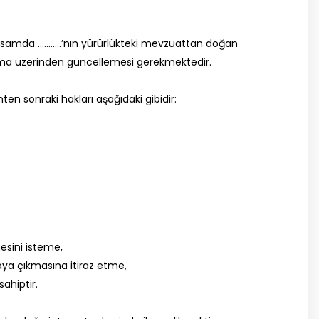
kapsamda ………..’nın yürürlükteki mevzuattan doğan
ulama üzerinden güncellemesi gerekmektedir.
ten sonraki hakları aşağıdaki gibidir:
lmesini isteme,
taya çıkmasına itiraz etme,
ahiptir.