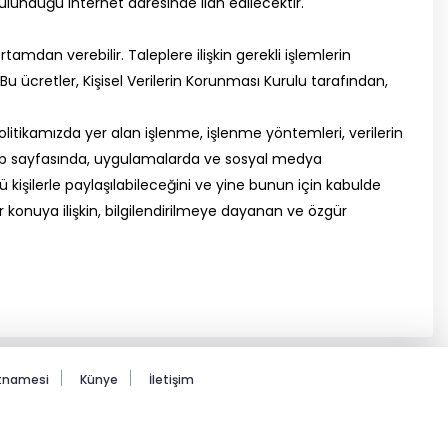
ulunduğu internet adresinde ilan edilecektir.
tamdan verebilir. Taleplere ilişkin gerekli işlemlerin
Bu ücretler, Kişisel Verilerin Korunması Kurulu tarafından,
politikamızda yer alan işlenme, işlenme yöntemleri, verilerin
rin web sayfasında, uygulamalarda ve sosyal medya
 kişilerle paylaşılabileceğini ve yine bunun için kabulde
 konuya ilişkin, bilgilendirilmeye dayanan ve özgür
rtnamesi
Künye
İletişim