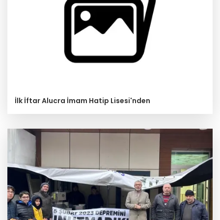
İlk İftar Alucra İmam Hatip Lisesi'nden