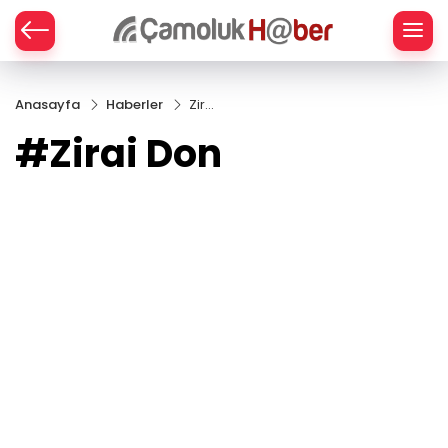
Z
Anasayfa
Haberler
Zirai
Don
#Zirai Don