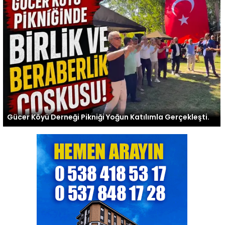
Gücer Köyü Derneği Pikniği Yoğun Katılımla Gerçekleşti.