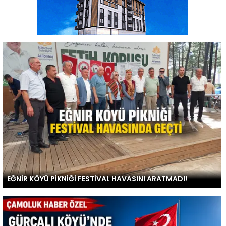
EĞNİR KÖYÜ PİKNİĞİ FESTİVAL HAVASINI ARATMADI!