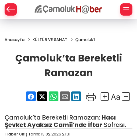
Z
Anasayfa
KÜLTÜR VE SANAT
Çamoluk’ta
Bereketli
Ramazan
Çamoluk’ta Bereketli
Ramazan
Çamoluk’ta Bereketli Ramazan:
Hacı
Şevket Ayaksız Camii’nde
İftar
Sofrası.
Haber Giriş Tarihi: 13.02.2026 21:31