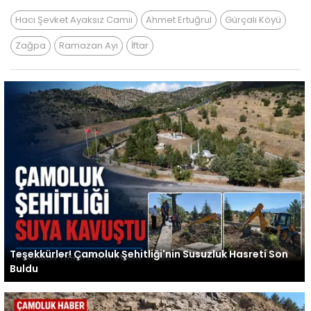
Hacı Şevket Ayaksız Camii
Ahmet Ertuğrul
Gürçalı Köyü
Zağpa
Ramazan Ayı
İftar
Teşekkürler! Çamoluk Şehitliği'nin Susuzluk Hasreti Son
Buldu