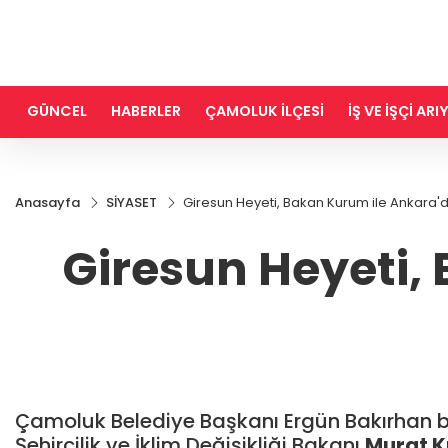
GÜNCEL
HABERLER
ÇAMOLUK İLÇESİ
İŞ VE İŞÇİ AR
Anasayfa
SİYASET
Giresun Heyeti, Bakan Kurum ile Ankara'd
Giresun Heyeti,
Çamoluk Belediye Başkanı Ergün Bakırhan ber
Şehircilik ve İklim Değişikliği Bakanı
Murat 