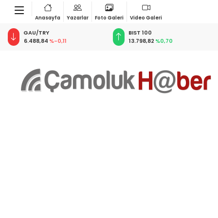
Anasayfa
Yazarlar
Foto Galeri
Video Galeri
BIST 100
USD
13.798,82
%0,70
47,5858
%0,06