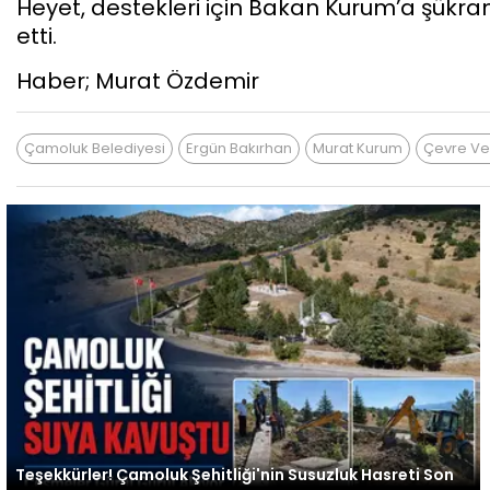
Heyet, destekleri için Bakan Kurum’a şükran
etti.
Haber; Murat Özdemir
Çamoluk Belediyesi
Ergün Bakırhan
Murat Kurum
Çevre Ve 
Teşekkürler! Çamoluk Şehitliği'nin Susuzluk Hasreti Son