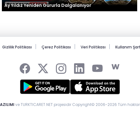
Ay Yıldız Yeniden Gururla Dalgalanıyor
Gizlilik Politikası
Çerez Politikası
Veri Politikası
Kullanım Şa
AZILIMI
ve TURKTICARET.NET projesidir Copyright© 2006-2026 Tüm hakları 