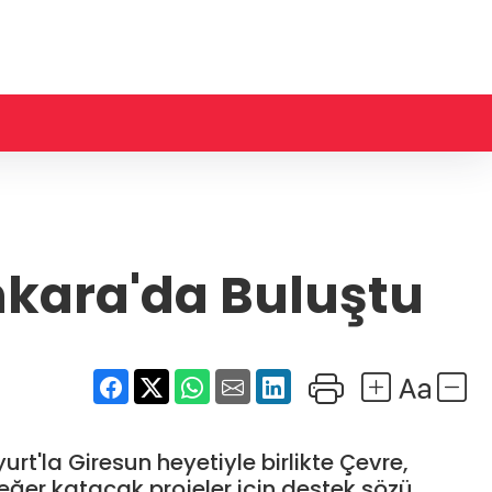
nkara'da Buluştu
t'la Giresun heyetiyle birlikte Çevre,
ğer katacak projeler için destek sözü