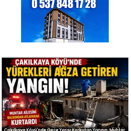
Çakılkaya Köyü'nde Gece Yarısı Korkutan Yangın: Muhtar