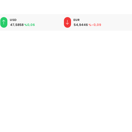
EUR
GBP
54,9446
%-0,09
64,1254
%0,10