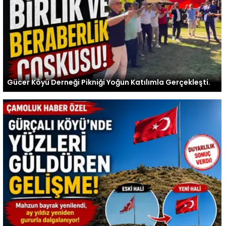
Gücer Köyü Derneği Pikniği Yoğun Katılımla Gerçekleşti.