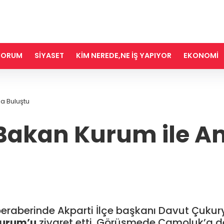
IYORUM
SİYASET
KİM NEREDE,NE İŞ YAPIYOR
EKONOMİ
a Buluştu
 Bakan Kurum ile A
aberinde Akparti İlçe başkanı Davut Çukuryur
Kurum’u
ziyaret etti. Görüşmede Çamoluk’a de