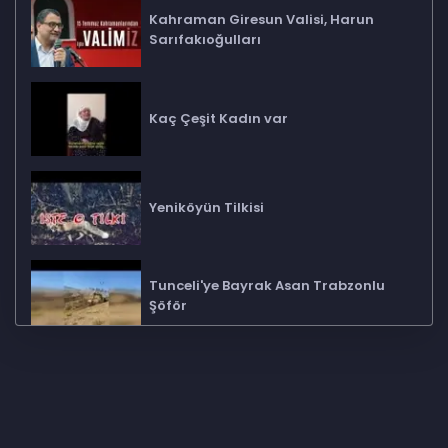
Kahraman Giresun Valisi, Harun
Sarıfakıoğulları
Kaç Çeşit Kadın var
Yeniköyün Tilkisi
Tunceli'ye Bayrak Asan Trabzonlu
Şöför
Kim Bu Alçak