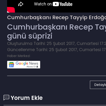
Cumhurbaşkanı Recep Tayyip Erdoğa
Cumhurbaşkanı Recep Ta
günü süprizi
Oluşturulma Tarihi: 25 Şubat 2017, Cumartesi 17:
Güncellenme Tarihi: 25 Şubat 2017, Cumartesi 17
Haber Merkezi
Detayla
Yorum Ekle