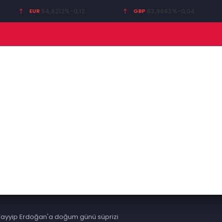
EUR
54,8212
%-0,12
GBP
63,9663
%-0,04
ayyip Erdoğan'a doğum günü süprizi