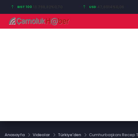
BIST 100
13.798,82
%0,70
USD
47,6014
%0,06
Anasayfa
Videolar
Türkiye'den
Cumhurbaşkanı Recep T