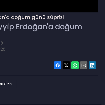
n'a doğum günü süprizi
yyip Erdoğan'a doğum
28
:28
rı Gizle