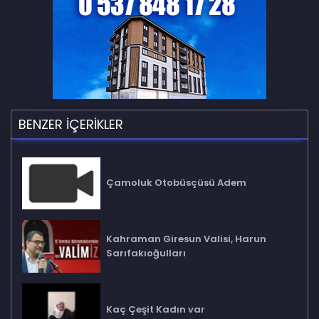
BENZER İÇERİKLER
Çamoluk Otobüsçüsü Adem
Kahraman Giresun Valisi, Harun
Sarıfakıoğulları
Kaç Çeşit Kadın var