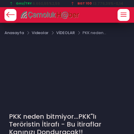
GAU/TRY
6.660,55
%2,59
BIST 100
13.779,39
%-0,14
Anasayfa
Videolar
VİDEOLAR
PKK neden
bitmiyor...PKK"lı
Teröristin İtirafı
- Bu itiraflar
Kanınızı
Donduracak!!
PKK neden bitmiyor...PKK"lı
Teröristin İtirafı - Bu itiraflar
Kanınızı Donduracak!!